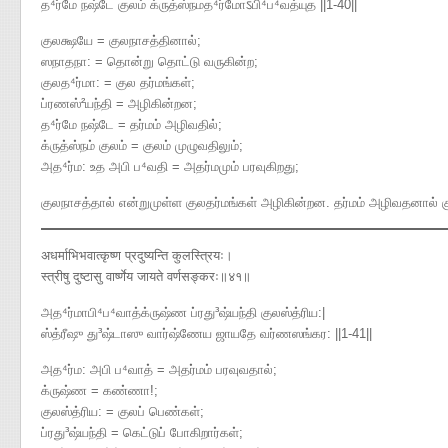
த⁴ர்மே நஷ்டே குலம் க்ருத்ஸ்நமத⁴ர்மோऽபி⁴ப⁴வத்யுத ||1-40||
குலக்ஷயே = குலநாசத்தினால்;
ஸநாதநா​: = தொன்று தொட்டு வருகின்ற;
குலத⁴ர்மா​: = குல தர்மங்கள்;
ப்ரணஸ்²யந்தி = அழிகின்றன;
த⁴ர்மே நஷ்டே = தர்மம் அழிவதில்;
க்ருத்ஸ்நம் குலம் = குலம் முழுவதிலும்;
அத⁴ர்ம: உத அபி ப⁴வதி = அதர்மமும் பரவுகிறது;
குலநாசத்தால் என்றுமுள்ள குலதர்மங்கள் அழிகின்றன. தர்மம் அழிவதனால் 
अधर्माभिभवात्कृष्ण प्रदुष्यन्ति कुलस्त्रियः।
स्त्रीषु दुष्टासु वार्ष्णेय जायते वर्णसङ्करः॥४१॥
அத⁴ர்மாபி⁴ப⁴வாத்க்ருஷ்ண ப்ரது³ஷ்யந்தி குலஸ்த்ரிய​:|
ஸ்த்ரீஷு து³ஷ்டாஸு வார்ஷ்ணேய ஜாயதே வர்ணஸங்கர​: ||1-41||
அத⁴ர்ம: அபி ப⁴வாத் = அதர்மம் பரவுவதால்;
க்ருஷ்ண = கண்ணா!;
குலஸ்த்ரிய​: = குலப் பெண்கள்;
ப்ரது³ஷ்யந்தி = கெட்டுப் போகிறார்கள்;