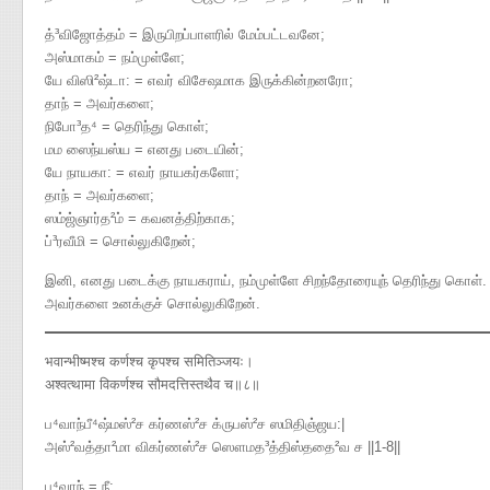
த்³விஜோத்தம் = இருபிறப்பாளரில் மேம்பட்டவனே;
அஸ்மாகம் = நம்முள்ளே;
யே விஸி²ஷ்டா: = எவர் விசேஷமாக இருக்கின்றனரோ;
தாந் = அவர்களை;
நிபோ³த⁴ = தெரிந்து கொள்;
மம ஸைந்யஸ்ய = எனது படையின்;
யே நாயகா: = எவர் நாயகர்களோ;
தாந் = அவர்களை;
ஸம்ஜ்ஞார்த²ம் = கவனத்திற்காக;
ப்³ரவீமி = சொல்லுகிறேன்;
இனி, எனது படைக்கு நாயகராய், நம்முள்ளே சிறந்தோரையுந் தெரிந்து கொள். இ
அவர்களை உனக்குச் சொல்லுகிறேன்.
भवान्भीष्मश्च कर्णश्च कृपश्च समितिञ्जयः।
अश्वत्थामा विकर्णश्च सौमदत्तिस्तथैव च॥८॥
ப⁴வாந்பீ⁴ஷ்மஸ்²ச கர்ணஸ்²ச க்ருபஸ்²ச ஸமிதிஞ்ஜய​:|
அஸ்²வத்தா²மா விகர்ணஸ்²ச ஸௌமத³த்திஸ்ததை²வ ச ||1-8||
ப⁴வாந் = நீ;