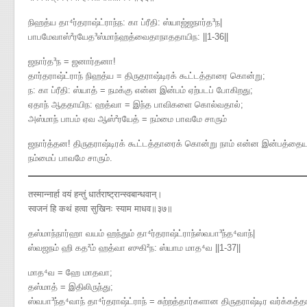
நிஹத்ய தா⁴ர்தராஷ்ட்ராந்ந​: கா ப்ரீதி​: ஸ்யாஜ்ஜநார்த³ந|
பாபமேவாஸ்²ரயேத³ஸ்மாந்ஹத்வைதாநாததாயிந​: ||1-36||
ஜநார்த³ந = ஜனார்தனா!
தார்தராஷ்ட்ராந் நிஹத்ய = திருதராஷ்டிரக் கூட்டத்தாரை கொன்று;
ந: கா ப்ரீதி: ஸ்யாத் = நமக்கு என்ன இன்பம் ஏற்படப் போகிறது;
ஏதாந் ஆததாயிந: ஹத்வா = இந்த பாவிகளை கொல்வதால்;
அஸ்மாந் பாபம் ஏவ ஆஸ்²ரயேத் = நம்மை பாவமே சாரும்
ஜநார்த்தன! திருதராஷ்டிரக் கூட்டத்தாரைக் கொன்று நாம் என்ன இன்பத்
நம்மைப் பாவமே சாரும்.
तस्मान्नार्हा वयं हन्तुं धार्तराष्ट्रान्स्वबान्धवान्।
स्वजनं हि कथं हत्वा सुखिनः स्याम माधव॥३७॥
தஸ்மாந்நார்ஹா வயம் ஹந்தும் தா⁴ர்தராஷ்ட்ராந்ஸ்வபா³ந்த⁴வாந்|
ஸ்வஜநம் ஹி கத²ம் ஹத்வா ஸுகி²ந​: ஸ்யாம மாத⁴வ ||1-37||
மாத⁴வ = ஹே மாதவா;
தஸ்மாத் = இதிலிருந்து;
ஸ்வபா³ந்த⁴வாந் தா⁴ர்தராஷ்ட்ராந் = சுற்றத்தார்களான திருதராஷ்டிர வர்க்கத்