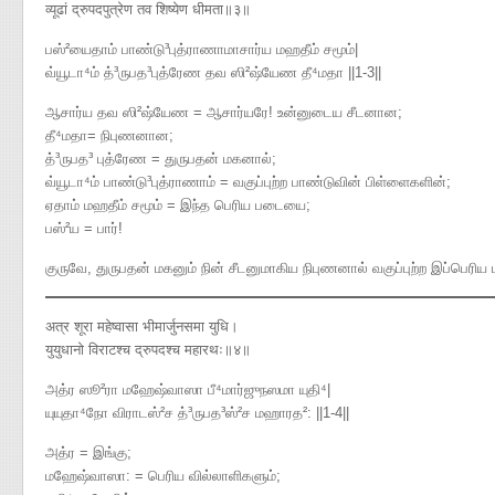
व्यूढां द्रुपदपुत्रेण तव शिष्येण धीमता॥३॥
பஸ்²யைதாம் பாண்டு³புத்ராணாமாசார்ய மஹதீம் சமூம்|
வ்யூடா⁴ம் த்³ருபத³புத்ரேண தவ ஸி²ஷ்யேண தீ⁴மதா ||1-3||
ஆசார்ய தவ ஸி²ஷ்யேண = ஆசார்யரே! உன்னுடைய சீடனான;
தீ⁴மதா= நிபுணனான;
த்³ருபத³ புத்ரேண = துருபதன் மகனால்;
வ்யூடா⁴ம் பாண்டு³புத்ராணாம் = வகுப்புற்ற பாண்டுவின் பிள்ளைகளின்;
ஏதாம் மஹதீம் சமூம் = இந்த பெரிய படையை;
பஸ்²ய = பார்!
குருவே, துருபதன் மகனும் நின் சீடனுமாகிய நிபுணனால் வகுப்புற்ற இப்பெரிய
अत्र शूरा महेष्वासा भीमार्जुनसमा युधि।
युयुधानो विराटश्च द्रुपदश्च महारथः॥४॥
அத்ர ஸூ²ரா மஹேஷ்வாஸா பீ⁴மார்ஜுநஸமா யுதி⁴|
யுயுதா⁴நோ விராடஸ்²ச த்³ருபத³ஸ்²ச மஹாரத²​: ||1-4||
அத்ர = இங்கு;
மஹேஷ்வாஸா: = பெரிய வில்லாளிகளும்;