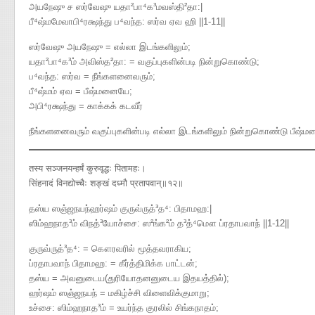
அயநேஷு ச ஸர்வேஷு யதா²பா⁴க³மவஸ்தி²தா​:|
பீ⁴ஷ்மமேவாபி⁴ரக்ஷந்து ப⁴வந்த​: ஸர்வ ஏவ ஹி ||1-11||
ஸர்வேஷு அயநேஷு = எல்லா இடங்களிலும்;
யதா²பா⁴க³ம் அவிஸ்த²தா: = வகுப்புகளின்படி நின்றுகொண்டு;
ப⁴வந்த: ஸர்வ = நீங்களனைவரும்;
பீ⁴ஷ்மம் ஏவ = பீஷ்மனையே;
அபி⁴ரக்ஷந்து = காக்கக் கடவீர்
நீங்களனைவரும் வகுப்புகளின்படி எல்லா இடங்களிலும் நின்றுகொண்டு பீஷ்ம
तस्य सञ्जनयन्हर्षं कुरुवृद्धः पितामहः।
सिंहनादं विनद्योच्चैः शङ्खं दध्मौ प्रतापवान्॥१२॥
தஸ்ய ஸஞ்ஜநயந்ஹர்ஷம் குருவ்ருத்³த⁴​: பிதாமஹ​:|
ஸிம்ஹநாத³ம் விநத்³யோச்சை​: ஸ²ங்க²ம் த³த்⁴மௌ ப்ரதாபவாந் ||1-12||
குருவ்ருத்³த⁴: = கௌரவரில் மூத்தவராகிய;
ப்ரதாபவாந் பிதாமஹ: = கீர்த்திமிக்க பாட்டன்;
தஸ்ய = அவனுடைய(துரியோதனனுடைய இதயத்தில்);
ஹர்ஷம் ஸஞ்ஜநயந் = மகிழ்ச்சி விளைவிக்குமாறு;
உச்சை: ஸிம்ஹநாத³ம் = உயர்ந்த குரலில் சிங்கநாதம்;