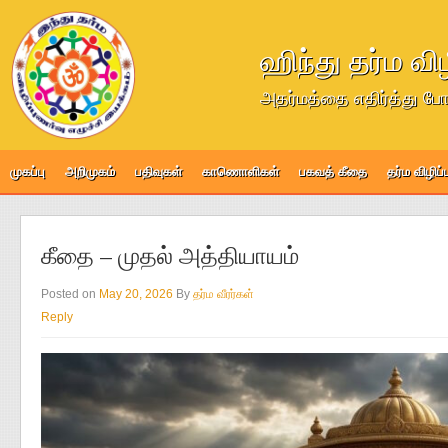
ஹிந்து தர்ம வி
அதர்மத்தை எதிர்த்து போ
முகப்பு
அறிமுகம்
பதிவுகள்
காணொளிகள்
பகவத் கீதை
தர்ம விழிப
கீதை – முதல் அத்தியாயம்
Posted on
May 20, 2026
By
தர்ம வீரர்கள்
Reply