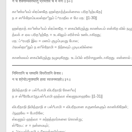
न च शक्नोम्यवस्थातुं भ्रमतीव च मे मनः॥३०॥
கா³ண்டீ³வம் ஸ்ரம்ஸதே ஹஸ்தாத்த்வக்சைவ பரித³ஹ்யதே|
ந ச ஸ²க்நோம்யவஸ்தா²தும் ப்⁴ரமதீவ ச மே மந​: ||1-30||
ஹஸ்தாத் கா³ண்டீ³வம் ஸ்ரம்ஸதே = கையிலிருந்து காண்டீபம் என்கிற வில் நழு
த்வக் ச ஏவ பரித³ஹ்தே = உடலிலும் எரிச்சல் உண்டாகிறது;
மந: ப்⁴ரமதி இவ = மனம் குழம்புவது போல;
அவஸ்தா²தும் ந ஸ²க்நோமி = நிற்கவும் முடியவில்லை
காண்டீவம் கையிலிருந்து நழுவுகிறது. உடம்பில் எரிச்சலுண்டாகிறது. என்னால்
निमित्तानि च पश्यामि विपरीतानि केशव।
न च श्रेयोऽनुपश्यामि हत्वा स्वजनमाहवे॥३१॥
நிமித்தாநி ச பஸ்²யாமி விபரீதாநி கேஸ²வ|
ந ச ஸ்²ரேயோऽநுபஸ்²யாமி ஹத்வா ஸ்வஜநமாஹவே ||1-31||
விபரீதாநி நிமித்தாநி ச பஸ்²யாமி = விபரீதமான சகுனங்களும் காண்கிறேன்;
ஆஹவே = போரிலே;
ஸ்வஜநம் ஹத்வா = சுற்றத்தார்களை கொன்று;
ஸ்²ரேய: ச = நன்மையும்;
ந அநுபஸ்²யாமி = தோன்றவில்லை;