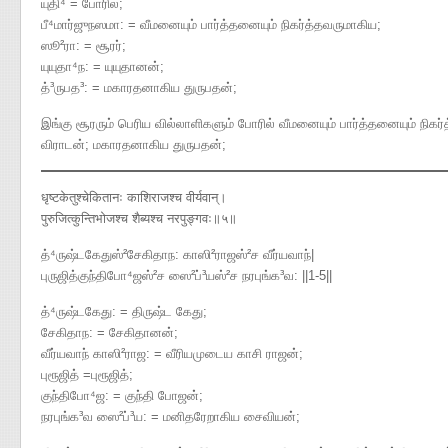
யுதி⁴ = போரில்;
பீ⁴மார்ஜுநஸமா: = வீமனையும் பார்த்தனையும் நிகர்த்தவருமாகிய;
ஸூ²ரா: = சூரர்;
யுயுதா⁴ந: = யுயுதானன்;
த்³ருபத³: = மகாரதனாகிய துருபதன்;
இங்கு சூரரும் பெரிய வில்லாளிகளும் போரில் வீமனையும் பார்த்தனையும் நிகர்
விராடன்; மகாரதனாகிய துருபதன்;
धृष्टकेतुश्चेकितानः काशिराजश्च वीर्यवान्।
पुरुजित्कुन्तिभोजश्च शैब्यश्च नरपुङ्गवः॥५॥
த்⁴ருஷ்டகேதுஸ்²சேகிதாந​: காஸி²ராஜஸ்²ச வீர்யவாந்|
புருஜித்குந்திபோ⁴ஜஸ்²ச ஸை²ப்³யஸ்²ச நரபுங்க³வ​: ||1-5||
த்⁴ருஷ்டகேது: = திருஷ்ட கேது;
சேகிதாந: = சேகிதானன்;
வீர்யவாந் காஸி²ராஜ: = வீரியமுடைய காசி ராஜன்;
புரூஜித் =புரூஜித்;
குந்திபோ⁴ஜ: = குந்தி போஜன்;
நரபுங்க³வ ஸை²ப்³ய: = மனிதரேறாகிய சைவியன்;