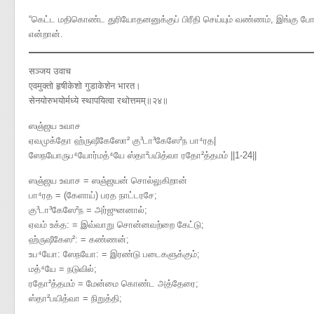
“கெட்ட மதிகொண்ட துரியோதனனுக்குப் பிரீதி செய்யும் வண்ணம், இங்கு போ
என்றான்.
सञ्जय उवाच
एवमुक्तो हृषीकेशो गुडाकेशेन भारत।
सेनयोरुभयोर्मध्ये स्थापयित्वा रथोत्तमम्॥२४॥
ஸஞ்ஜய உவாச
ஏவமுக்தோ ஹ்ருஷீகேஸோ² கு³டா³கேஸே²ந பா⁴ரத|
ஸேநயோருப⁴யோர்மத்⁴யே ஸ்தா²பயித்வா ரதோ²த்தமம் ||1-24||
ஸஞ்ஜய உவாச = ஸஞ்ஜயன் சொல்லுகிறான்
பா⁴ரத = (கேளாய்) பரத நாட்டரசே;
கு³டா³கேஸே²ந = அர்ஜுனனால்;
ஏவம் உக்த: = இவ்வாறு சொன்னவற்றை கேட்டு;
ஹ்ருஷீகேஸ²: = கண்ணன்;
உப⁴யோ: ஸேநயோ: = இரண்டு படைகளுக்கும்;
மத்⁴யே = நடுவில்;
ரதோ²த்தமம் = மேன்மை கொண்ட அத்தேரை;
ஸ்தா²பயித்வா = நிறுத்தி;