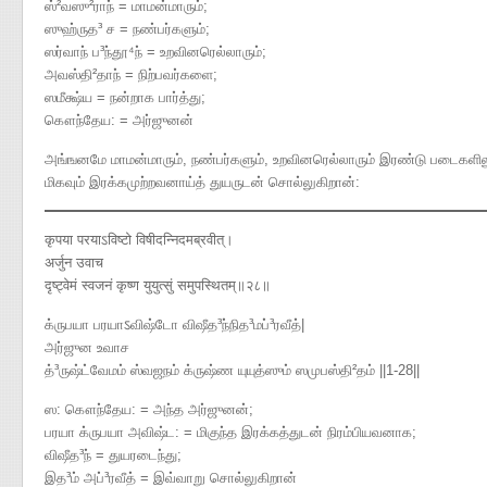
ஸ்²வஸு²ராந் = மாமன்மாரும்;
ஸுஹ்ருத³ ச = நண்பர்களும்;
ஸர்வாந் ப³ந்தூ⁴ந் = உறவினரெல்லாரும்;
அவஸ்தி²தாந் = நிற்பவர்களை;
ஸமீக்ஷ்ய = நன்றாக பார்த்து;
கௌந்தேய​: = அர்ஜுனன்
அங்ஙனமே மாமன்மாரும், நண்பர்களும், உறவினரெல்லாரும் இரண்டு படைகளிலும்
மிகவும் இரக்கமுற்றவனாய்த் துயருடன் சொல்லுகிறான்:
कृपया परयाऽविष्टो विषीदन्निदमब्रवीत्।
अर्जुन उवाच
दृष्ट्वेमं स्वजनं कृष्ण युयुत्सुं समुपस्थितम्॥२८॥
க்ருபயா பரயாऽவிஷ்டோ விஷீத³ந்நித³மப்³ரவீத்|
அர்ஜுன உவாச
த்³ருஷ்ட்வேமம் ஸ்வஜநம் க்ருஷ்ண யுயுத்ஸும் ஸமுபஸ்தி²தம் ||1-28||
ஸ: கௌந்தேய: = அந்த அர்ஜுனன்;
பரயா க்ருபயா அவிஷ்ட: = மிகுந்த இரக்கத்துடன் நிரம்பியவனாக;
விஷீத³ந் = துயரடைந்து;
இத³ம் அப்³ரவீத் = இவ்வாறு சொல்லுகிறான்