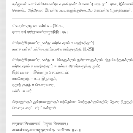
சஞ்ஜயன் சொல்லிக்கொண்டு வருகிறான்: (கேளாய்) பரத நாட்டரசே, இங்ஙனம்
கொண்ட அத்தேரை இரண்டு படைகளுக்குமிடையே கொண்டு நிறுத்தினான்.
भीष्मद्रोणप्रमुखतः सर्वेषां च महीक्षिताम्।
उवाच पार्थ पश्यैतान्समवेतान्कुरूनिति॥२५॥
பீ⁴ஷ்மத்³ரோணப்ரமுக²த​: ஸர்வேஷாம் ச மஹீக்ஷிதாம்|
உவாச பார்த² பஸ்²யைதாந்ஸமவேதாந்குரூநிதி ||1-25||
பீ⁴ஷ்மத்³ரோணப்ரமுக²த: = பீஷ்மனுக்கும் துரோணனுக்கும் மற்ற வேந்தருக்கும
ஸர்வேஷாம் ச மஹீக்ஷிதாம் = எல்லா அரசர்களுக்கு முன்;
இதி உவாச = இவ்வாறு சொன்னான்;
ஸமவேதாந் = கூடி இருக்கும்;
ஏதாந் குருந் = கௌரவரை;
பஸ்²ய = பார்
பீஷ்மனுக்கும் துரோணனுக்கும் மற்றெல்லா வேந்தருக்குமெதிரே தேரை நிறுத்திக்
கௌரவரைப் பார்!” என்றான்.
तत्रापश्यत्स्थितान्पार्थः पितॄनथ पितामहान्।
आचार्यान्मातुलान्भ्रातॄन्पुत्रान्पौत्रान्सखींस्तथा॥२६॥