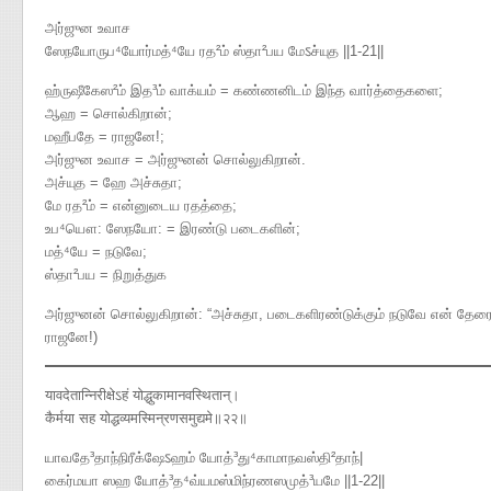
அர்ஜுன உவாச
ஸேநயோருப⁴யோர்மத்⁴யே ரத²ம் ஸ்தா²பய மேऽச்யுத ||1-21||
ஹ்ருஷீகேஸ²ம் இத³ம் வாக்யம் = கண்ணனிடம் இந்த வார்த்தைகளை;
ஆஹ = சொல்கிறான்;
மஹீபதே = ராஜனே!;
அர்ஜுன உவாச = அர்ஜுனன் சொல்லுகிறான்.
அச்யுத = ஹே அச்சுதா;
மே ரத²ம் = என்னுடைய ரதத்தை;
உப⁴யௌ: ஸேநயோ: = இரண்டு படைகளின்;
மத்⁴யே = நடுவே;
ஸ்தா²பய = நிறுத்துக
அர்ஜுனன் சொல்லுகிறான்: “அச்சுதா, படைகளிரண்டுக்கும் நடுவே என் தேரைக்
ராஜனே!)
यावदेतान्निरीक्षेऽहं योद्धुकामानवस्थितान्।
कैर्मया सह योद्धव्यमस्मिन्रणसमुद्यमे॥२२॥
யாவதே³தாந்நிரீக்ஷேऽஹம் யோத்³து⁴காமாநவஸ்தி²தாந்|
கைர்மயா ஸஹ யோத்³த⁴வ்யமஸ்மிந்ரணஸமுத்³யமே ||1-22||