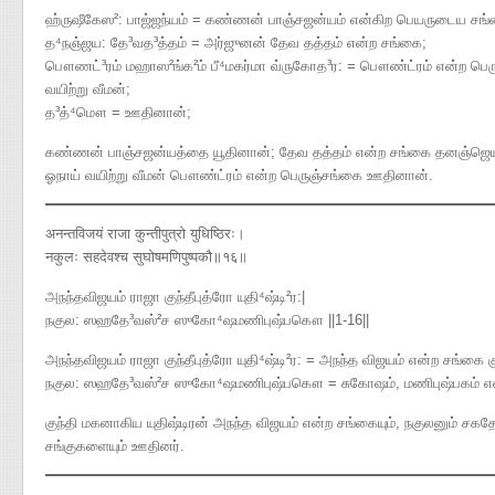
ஹ்ருஷீகேஸ²: பாஜ்ஜந்யம் = கண்ணன் பாஞ்சஜன்யம் என்கிற பெயருடைய சங்
த⁴நஞ்ஜய: தே³வத³த்தம் = அர்ஜுனன் தேவ தத்தம் என்ற சங்கை;
பௌணட்³ரம் மஹாஸ²ங்க²ம் பீ⁴மகர்மா வ்ருகோத³ர: = பௌண்ட்ரம் என்ற பெ
வயிற்று வீமன்;
த³த்⁴மௌ = ஊதினான்;
கண்ணன் பாஞ்சஜன்யத்தை யூதினான்; தேவ தத்தம் என்ற சங்கை தனஞ்ஜெயன
ஓநாய் வயிற்று வீமன் பௌண்ட்ரம் என்ற பெருஞ்சங்கை ஊதினான்.
अनन्तविजयं राजा कुन्तीपुत्रो युधिष्ठिरः।
नकुलः सहदेवश्च सुघोषमणिपुष्पकौ॥१६॥
அநந்தவிஜயம் ராஜா குந்தீபுத்ரோ யுதி⁴ஷ்டி²ர​:|
நகுல​: ஸஹதே³வஸ்²ச ஸுகோ⁴ஷமணிபுஷ்பகௌ ||1-16||
அநந்தவிஜயம் ராஜா குந்தீபுத்ரோ யுதி⁴ஷ்டி²ர​: = அநந்த விஜயம் என்ற சங்கை 
நகுல​: ஸஹதே³வஸ்²ச ஸுகோ⁴ஷமணிபுஷ்பகௌ = சுகோஷம், மணிபுஷ்பகம் என
குந்தி மகனாகிய யுதிஷ்டிரன் அநந்த விஜயம் என்ற சங்கையும், நகுலனும் சக
சங்குகளையும் ஊதினர்.