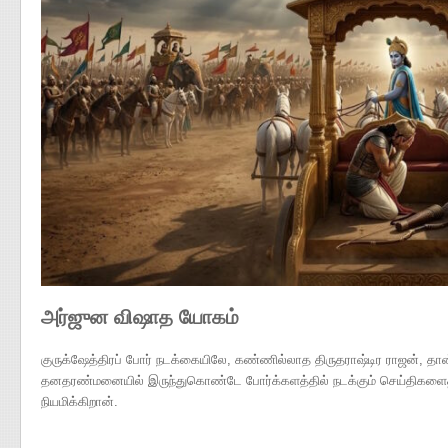
அர்ஜுன விஷாத யோகம்
குருக்ஷேத்திரப் போர் நடக்கையிலே, கண்ணில்லாத திருதராஷ்டிர ராஜன், தா
தனதரண்மனையில் இருந்துகொண்டே போர்க்களத்தில் நடக்கும் செய்திகளைத்
நியமிக்கிறான்.