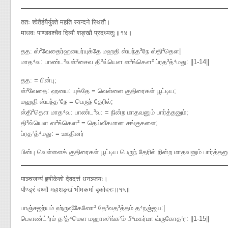
ततः श्वेतैर्हयैर्युक्ते महति स्यन्दने स्थितौ।
माधवः पाण्डवश्चैव दिव्यौ शङ्खौ प्रदध्मतुः॥१४॥
தத​: ஸ்²வேதைர்ஹயைர்யுக்தே மஹதி ஸ்யந்த³நே ஸ்தி²தௌ|
மாத⁴வ​: பாண்ட³வஸ்²சைவ தி³வ்யௌ ஸ²ங்கௌ² ப்ரத³த்⁴மது​: ||1-14||
தத: = பின்பு;
ஸ்²வேதை: ஹயை: யுக்தே = வெள்ளை குதிரைகள் பூட்டிய;
மஹதி ஸ்யந்த³நே = பெருந் தேரில்;
ஸ்தி²தௌ மாத⁴வ: பாண்ட³வ: = நின்ற மாதவனும் பார்த்தனும்;
தி³வ்யௌ ஸ²ங்கௌ² = தெய்வீகமான சங்குகளை;
ப்ரத³த்⁴மது: = ஊதினர்
பின்பு வெள்ளைக் குதிரைகள் பூட்டிய பெருந் தேரில் நின்ற மாதவனும் பார்த்
पाञ्चजन्यं हृषीकेशो देवदत्तं धनञ्जयः।
पौण्ड्रं दध्मौ महाशङ्खं भीमकर्मा वृकोदरः॥१५॥
பாஞ்சஜந்யம் ஹ்ருஷீகேஸோ² தே³வத³த்தம் த⁴நஞ்ஜய​:|
பௌண்ட்³ரம் த³த்⁴மௌ மஹாஸ²ங்க²ம் பீ⁴மகர்மா வ்ருகோத³ர​: ||1-15||