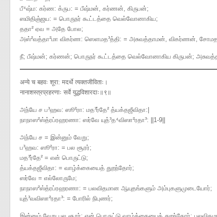
பீ⁴ஷ்ம: கர்ண: க்ருப: = பீஷ்மன், கர்ணன், கிருபன்;
ஸமிதிஞ்ஜய: = பொருநர் கூட்டத்தை வெல்வோனாகிய;
ததா² ஏவ = அதே போல;
அஸ்²வத்தா²மா விகர்ண: ஸௌமத³த்தி: = அசுவத்தாமன், விகர்ணன், சோமத
நீ; பீஷ்மன்; கர்ணன்; பொருநர் கூட்டத்தை வெல்வோனாகிய கிருபன்; அசுவ
अन्ये च बहवः शूरा: मदर्थे त्यक्तजीविताः।
नानाशस्त्रप्रहरणाः सर्वे युद्धविशारदाः॥९॥
அந்யே ச ப³ஹவ​: ஸூ²ரா: மத³ர்தே² த்யக்தஜீவிதா​:|
நாநாஸ²ஸ்த்ரப்ரஹரணா​: ஸர்வே யுத்³த⁴விஸா²ரதா³​: ||1-9||
அந்யே ச = இன்னும் வேறு;
ப³ஹவ: ஸூ²ரா: = பல சூரர்;
மத³ர்தே² = என் பொருட்டு;
த்யக்தஜீவிதா: = வாழ்க்கையைத் துறந்தோர்;
ஸர்வே = எல்லோருமே;
நாநாஸ²ஸ்த்ரப்ரஹரணா: = பலவிதமான ஆயுதங்களும் அம்புகளுமுடையோர்;
யுத்³வவிஸா²ரதா³: = போரில் நிபுணர்;
இன்னும் வேறு பல சூரர்; என் பொருட்டு வாழ்க்கையைத் துறந்தோர்; பலவி