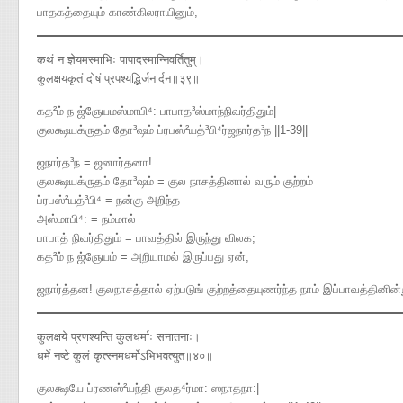
பாதகத்தையும் காண்கிலராயினும்,
कथं न ज्ञेयमस्माभिः पापादस्मान्निवर्तितुम्।
कुलक्षयकृतं दोषं प्रपश्यद्भिर्जनार्दन॥३९॥
கத²ம் ந ஜ்ஞேயமஸ்மாபி⁴​: பாபாத³ஸ்மாந்நிவர்திதும்|
குலக்ஷயக்ருதம் தோ³ஷம் ப்ரபஸ்²யத்³பி⁴ர்ஜநார்த³ந ||1-39||
ஜநார்த³ந = ஜனார்தனா!
குலக்ஷயக்ருதம் தோ³ஷம் = குல நாசத்தினால் வரும் குற்றம்
ப்ரபஸ்²யத்³பி⁴ = நன்கு அறிந்த
அஸ்மாபி⁴​: = நம்மால்
பாபாத் நிவர்திதும் = பாவத்தில் இருந்து விலக;
கத²ம் ந ஜ்ஞேயம் = அறியாமல் இருப்பது ஏன்;
ஜநார்த்தன! குலநாசத்தால் ஏற்படுங் குற்றத்தையுணர்ந்த நாம் இப்பாவத்தினி
कुलक्षये प्रणश्यन्ति कुलधर्माः सनातनाः।
धर्मे नष्टे कुलं कृत्स्नमधर्मोऽभिभवत्युत॥४०॥
குலக்ஷயே ப்ரணஸ்²யந்தி குலத⁴ர்மா​: ஸநாதநா​:|