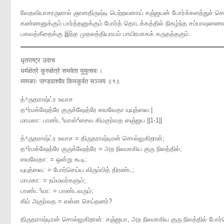
வேதவியாசரருளால் ஞானதிருஷ்டி பெற்றவனாய் சஞ்ஜயன் போர்க்களத்துச் செய்
கண்ணனுக்கும் பார்த்தனுக்கும் போர்த் தொடக்கத்தில் நிகழ்ந்த சம்பாஷண
பகவத்கீதைக்கு இந்த முதலத்தியாயம் பாயிரமாகக் கருதத்தகும்.
धृतराष्ट्र उवाच
धर्मक्षेत्रे कुरुक्षेत्रे समवेता युयुत्सवः।
मामकाः पाण्डवाश्चैव किमकुर्वत सञ्जय ॥१॥
த்⁴ருதராஷ்ட்ர உவாச
த⁴ர்மக்ஷேத்ரே குருக்ஷேத்ரே ஸமவேதா யுயுத்ஸவ​:|
மாமகா​: பாண்ட³வாஸ்²சைவ கிமகுர்வத ஸஞ்ஜய ||1-1||
த்⁴ருதராஷ்ட்ர உவாச = திருதராஷ்டிரன் சொல்லுகிறான்;
த⁴ர்மக்ஷேத்ரே குருக்ஷேத்ரே = அற நிலமாகிய குரு நிலத்தில்,
ஸமவேதா: = ஒன்று கூடி;
யுயுத்ஸவ: = போர்செய்ய விரும்பித் திரண்ட;
மாமகா: = நம்மவர்களும்;
பாண்ட³வா: = பாண்டவரும்;
கிம் அகுர்வத = என்ன செய்தனர்?
திருதராஷ்டிரன் சொல்லுகிறான்: சஞ்ஜயா, அற நிலமாகிய குரு நிலத்தில் போர்ச