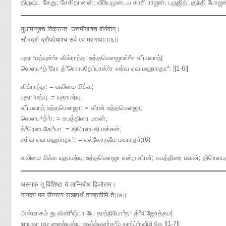
திருஷ்ட கேது; சேகிதானன்; வீரியமுடைய காசி ராஜன்; புருஜித்; குந்தி போ
युधामन्युश्च विक्रान्त: उत्तमौजाश्च वीर्यवान्।
सौभद्रो द्रौपदेयाश्च सर्व एव महारथाः॥६॥
யுதா⁴மந்யுஸ்²ச விக்ராந்த: உத்தமௌஜாஸ்²ச வீர்யவாந்|
ஸௌப⁴த்³ரோ த்³ரௌபதே³யாஸ்²ச ஸர்வ ஏவ மஹாரதா²​: ||1-6||
விக்ராந்த: = வலிமை மிக்க;
யுதா⁴மந்யு: = யுதாமந்யு;
வீர்யவாந் உத்தமௌஜா: = வீரன் உத்தமௌஜா;
ஸௌப⁴த்³ர: = சுபத்திரை மகன்;
த்³ரௌபதே³யா: = திரௌபதி மக்கள்;
ஸர்வ ஏவ மஹாரதா²: = எல்லோருமே மகாரதர்;(6)
வலிமை மிக்க யுதாமந்யு; உத்தமௌஜா என்ற வீரன்; சுபத்திரை மகன்; திரௌப
अस्माकं तु विशिष्टा ये तान्निबोध द्विजोत्तम।
नायका मम सैन्यस्य सञ्ज्ञार्थं तान्ब्रवीमि ते॥७॥
அஸ்மாகம் து விஸி²ஷ்டா யே தாந்நிபோ³த⁴ த்³விஜோத்தம|
நாயகா மம ஸைந்யஸ்ய ஸஞ்ஜ்ஞார்த²ம் தாந்ப்³ரவீமி தே ||1-7||