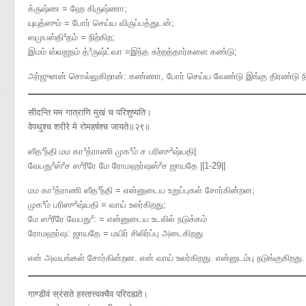
க்ருஷ்ண = ஹே கிருஷ்ணா;
யுயுத்ஸும் = போர் செய்ய விருப்பத்துடன்;
ஸமுபஸ்தி²தம் = நிற்கிற;
இமம் ஸ்வஜநம் த்³ருஷ்ட்வா =இந்த சுற்றத்தார்களை கண்டு;
அர்ஜுனன் சொல்லுகிறான்: கண்ணா, போர் செய்ய வேண்டு இங்கு திரண்டு நிற்
सीदन्ति मम गात्राणि मुखं च परिशुष्यति।
वेपथुश्च शरीरे मे रोमहर्षश्च जायते॥२९॥
ஸீத³ந்தி மம கா³த்ராணி முக²ம் ச பரிஸு²ஷ்யதி|
வேபது²ஸ்²ச ஸ²ரீரே மே ரோமஹர்ஷஸ்²ச ஜாயதே ||1-29||
மம கா³த்ராணி ஸீத³ந்தி = என்னுடைய உறுப்புகள் சோர்கின்றன;
முக²ம் பரிஸு²ஷ்யதி = வாய் உலர்கிறது;
மே ஸ²ரீரே வேபது²: = என்னுடைய உடலில் நடுக்கம்
ரோமஹர்ஷ: ஜாயதே = மயிர் சிலிர்ப்பு அடைகிறது
என் அவயங்கள் சோர்கின்றன. என் வாய் உலர்கிறது. என்னுடம்பு நடுங்குகிறது. மய
गाण्डीवं स्रंसते हस्तात्त्वक्चैव परिदह्यते।