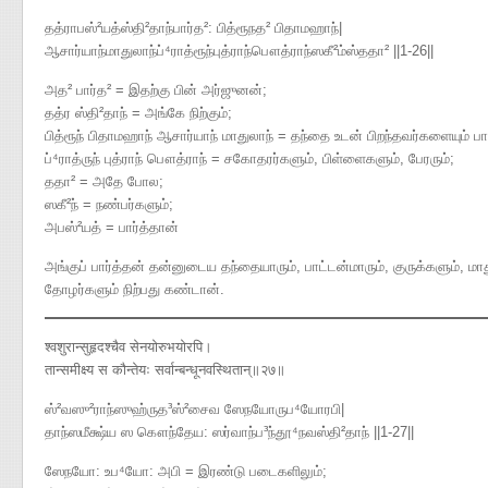
தத்ராபஸ்²யத்ஸ்தி²தாந்பார்த²​: பித்ரூநத² பிதாமஹாந்|
ஆசார்யாந்மாதுலாந்ப்⁴ராத்ரூந்புத்ராந்பௌத்ராந்ஸகீ²ம்ஸ்ததா² ||1-26||
அத² பார்த² = இதற்கு பின் அர்ஜுனன்;
தத்ர ஸ்தி²தாந் = அங்கே நிற்கும்;
பித்ரூந் பிதாமஹாந் ஆசார்யாந் மாதுலாந் = தந்தை உடன் பிறந்தவர்களையும் பா
ப்⁴ராத்ருந் புத்ராந் பௌத்ராந் = சகோதரர்களும், பிள்ளைகளும், பேரரும்;
ததா² = அதே போல;
ஸகீ²ந் = நண்பர்களும்;
அபஸ்²யத் = பார்த்தான்
அங்குப் பார்த்தன் தன்னுடைய தந்தையாரும், பாட்டன்மாரும், குருக்களும், மா
தோழர்களும் நிற்பது கண்டான்.
श्वशुरान्सुहृदश्चैव सेनयोरुभयोरपि।
तान्समीक्ष्य स कौन्तेयः सर्वान्बन्धूनवस्थितान्॥२७॥
ஸ்²வஸு²ராந்ஸுஹ்ருத³ஸ்²சைவ ஸேநயோருப⁴யோரபி|
தாந்ஸமீக்ஷ்ய ஸ கௌந்தேய​: ஸர்வாந்ப³ந்தூ⁴நவஸ்தி²தாந் ||1-27||
ஸேநயோ: உப⁴யோ: அபி = இரண்டு படைகளிலும்;