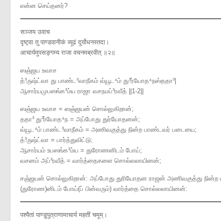
என்ன செய்தனர்?
सञ्जय उवाच
दृष्ट्वा तु पाण्डवानीकं व्यूढं दुर्योधनस्तदा।
आचार्यमुपसङ्गम्य राजा वचनमब्रवीत् ॥२॥
ஸஞ்ஜய உவாச
த்³ருஷ்ட்வா து பாண்ட³வாநீகம் வ்யூட⁴ம் து³ர்யோத⁴நஸ்ததா³|
ஆசார்யமுபஸங்க³ம்ய ராஜா வசநமப்³ரவீத் ||1-2||
ஸஞ்ஜய உவாச = ஸஞ்ஜயன் சொல்லுகிறான்;
ததா³ து³ர்யோத⁴ந = அப்போது துர்யோதனன்;
வ்யூட⁴ம் பாண்ட³வாநீகம் = அணிவகுத்து நின்ற பாண்டவர் படையை;
த்³ருஷ்ட்வா = பார்த்துவிட்டு;
ஆசார்யம் உபஸங்க³ம்ய = துரோணனிடம் போய்;
வசனம் அப்³ரவீத் = வார்த்தைகளை சொல்லலாயினன்;
சஞ்ஜயன் சொல்லுகிறான்: அப்போது துரியோதன ராஜன் அணிவகுத்து நின்ற பா
(துரோண)னிடம் போய்(ப் பின்வரும்) வார்த்தை சொல்லலாயினன்:
पश्यैतां पाण्डुपुत्राणामाचार्य महतीं चमूम्।