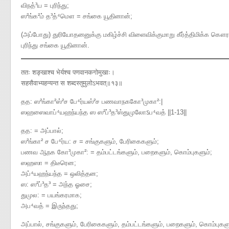
விநத்³ய = புரிந்து;
ஸ²ங்க²ம் த³த்⁴மௌ = சங்கை யூதினான்;
(அப்போது) துரியோதனனுக்கு மகிழ்ச்சி விளைவிக்குமாறு கீர்த்திமிக்க கௌரவ
புரிந்து சங்கை யூதினான்.
ततः शङ्खाश्च भेर्यश्च पणवानकगोमुखाः।
सहसैवाभ्यहन्यन्त स शब्दस्तुमुलोऽभवत्॥१३॥
தத​: ஸ²ங்கா²ஸ்²ச பே⁴ர்யஸ்²ச பணவாநககோ³முகா²​:|
ஸஹஸைவாப்⁴யஹந்யந்த ஸ ஸ²ப்³த³ஸ்துமுலோऽப⁴வத் ||1-13||
தத: = அப்பால்;
ஸ²ங்கா² ச பே⁴ர்ய: ச = சங்குகளும், பேரிகைகளும்;
பணவ ஆநக கோ³முகா²: = தம்பட்டங்களும், பறைகளும், கொம்புகளும்;
ஸஹஸா = திடீரென;
அப்⁴யஹந்யந்த = ஒலித்தன;
ஸ: ஸ²ப்³த³ = அந்த ஓசை;
துமுல: = பயங்கரமாக;
அப⁴வத் = இருந்தது;
அப்பால், சங்குகளும், பேரிகைகளும், தம்பட்டங்களும், பறைகளும், கொம்பு