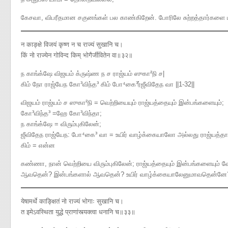
கேசவா, விபரீதமான சகுனங்கள் பல காண்கிறேன். போரிலே சுற்றத்தார்களை 
न काङ्क्षे विजयं कृष्ण न च राज्यं सुखानि च।
किं नो राज्येन गोविन्द किम् भोगैर्जीवितेन वा॥३२॥
ந காங்க்ஷே விஜயம் க்ருஷ்ண ந ச ராஜ்யம் ஸுகா²நி ச|
கிம் நோ ராஜ்யேந கோ³விந்த³ கிம் போ⁴கை³ர்ஜீவிதேந வா ||1-32||
விஜயம் ராஜ்யம் ச ஸுகா²நி = வெற்றியையும் ராஜ்யத்தையும் இன்பங்களையும்;
கோ³விந்த³ =ஹே கோ³விந்தா;
ந காங்க்ஷே = விரும்புகிலேன்;
ஜீவிதேந ராஜ்யேந: போ⁴கை³ வா = உயிர் வாழ்க்கையாலோ அல்லது ராஜ்யத
கிம் = என்ன
கண்ணா, நான் வெற்றியை விரும்புகிலேன்; ராஜ்யத்தையும் இன்பங்களையும் வ
ஆவதென்? இன்பங்களால் ஆவதென்? உயிர் வாழ்க்கையாலேனுமாவதென்னே
येषामर्थे काङ्क्षितं नो राज्यं भोगाः सुखानि च।
त इमेऽवस्थिता युद्धे प्राणांस्त्यक्त्वा धनानि च॥३३॥