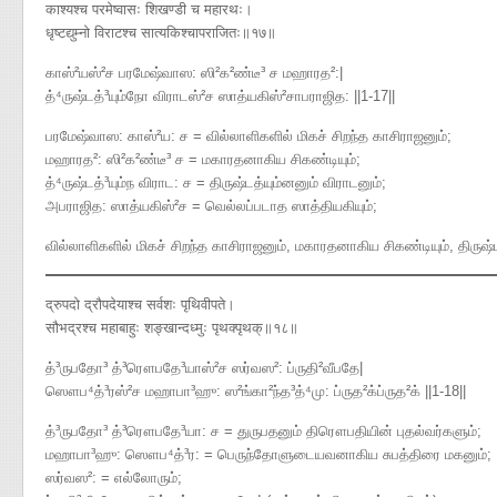
काश्यश्च परमेष्वासः शिखण्डी च महारथः।
धृष्टद्युम्नो विराटश्च सात्यकिश्चापराजितः॥१७॥
காஸ்²யஸ்²ச பரமேஷ்வாஸ​: ஸி²க²ண்டீ³ ச மஹாரத²​:|
த்⁴ருஷ்டத்³யும்நோ விராடஸ்²ச ஸாத்யகிஸ்²சாபராஜித​: ||1-17||
பரமேஷ்வாஸ: காஸ்²ய: ச = வில்லாளிகளில் மிகச் சிறந்த காசிராஜனும்;
மஹாரத²: ஸி²க²ண்டீ³ ச = மகாரதனாகிய சிகண்டியும்;
த்⁴ருஷ்டத்³யும்ந விராட: ச = திருஷ்டத்யும்னனும் விராடனும்;
அபராஜித: ஸாத்யகிஸ்²ச = வெல்லப்படாத ஸாத்தியகியும்;
வில்லாளிகளில் மிகச் சிறந்த காசிராஜனும், மகாரதனாகிய சிகண்டியும், திருஷ்ட
द्रुपदो द्रौपदेयाश्च सर्वशः पृथिवीपते।
सौभद्रश्च महाबाहुः शङ्खान्दध्मुः पृथक्पृथक्॥१८॥
த்³ருபதோ³ த்³ரௌபதே³யாஸ்²ச ஸர்வஸ²​: ப்ருதி²வீபதே|
ஸௌப⁴த்³ரஸ்²ச மஹாபா³ஹு​: ஸ²ங்கா²ந்த³த்⁴மு​: ப்ருத²க்ப்ருத²க் ||1-18||
த்³ருபதோ³ த்³ரௌபதே³யா: ச = துருபதனும் திரௌபதியின் புதல்வர்களும்;
மஹாபா³ஹு: ஸௌப⁴த்³ர: = பெருந்தோளுடையவனாகிய சுபத்திரை மகனும்;
ஸர்வஸ²: = எல்லோரும்;