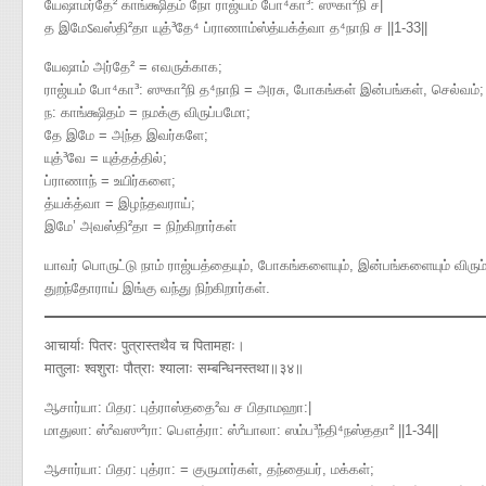
யேஷாமர்தே² காங்க்ஷிதம் நோ ராஜ்யம் போ⁴கா³​: ஸுகா²நி ச|
த இமேऽவஸ்தி²தா யுத்³தே⁴ ப்ராணாம்ஸ்த்யக்த்வா த⁴நாநி ச ||1-33||
யேஷாம் அர்தே² = எவருக்காக;
ராஜ்யம் போ⁴கா³: ஸுகா²நி த⁴நாநி = அரசு, போகங்கள் இன்பங்கள், செல்வம்;
ந: காங்க்ஷிதம் = நமக்கு விருப்பமோ;
தே இமே = அந்த இவர்களே;
யுத்³வே = யுத்தத்தில்;
ப்ராணாந் = உயிர்களை;
த்யக்த்வா = இழந்தவராய்;
இமே’ அவஸ்தி²தா = நிற்கிறார்கள்
யாவர் பொருட்டு நாம் ராஜ்யத்தையும், போகங்களையும், இன்பங்களையும் விரு
துறந்தோராய் இங்கு வந்து நிற்கிறார்கள்.
आचार्याः पितरः पुत्रास्तथैव च पितामहाः।
मातुलाः श्वशुराः पौत्राः श्यालाः सम्बन्धिनस्तथा॥३४॥
ஆசார்யா​: பிதர​: புத்ராஸ்ததை²வ ச பிதாமஹா​:|
மாதுலா​: ஸ்²வஸு²ரா​: பௌத்ரா​: ஸ்²யாலா​: ஸம்ப³ந்தி⁴நஸ்ததா² ||1-34||
ஆசார்யா: பிதர: புத்ரா: = குருமார்கள், தந்தையர், மக்கள்;