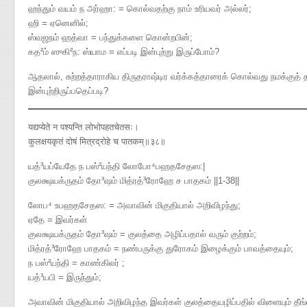
ஹந்தும் வயம் ந அர்ஹா: = கொல்வதற்கு நாம் உரியவர் அல்லர்;
ஹி = ஏனெனில்;
ஸ்வஜநம் ஹத்வா = பந்துக்களை கொன்றபின்;
கத²ம் ஸுகி²ந: ஸ்யாம = எப்படி இன்புற்று இருப்போம்?
ஆதலால், சுற்றத்தாராகிய திருதராஷ்டிர வர்க்கத்தாரைக் கொல்வது நமக்குத்
இன்புற்றிருப்பதெப்படி?
यद्यप्येते न पश्यन्ति लोभोपहतचेतसः।
कुलक्षयकृतं दोषं मित्रद्रोहे च पातकम्॥३८॥
யத்³யப்யேதே ந பஸ்²யந்தி லோபோ⁴பஹதசேதஸ​:|
குலக்ஷயக்ருதம் தோ³ஷம் மித்ரத்³ரோஹே ச பாதகம் ||1-38||
லோப⁴ உபஹதசேதஸ: = அவாவின் மிகுதியால் அறிவிழந்து;
ஏதே = இவர்கள்
குலக்ஷயக்ருதம் தோ³ஷம் = குலத்தை அழிப்பதால் வரும் குற்றம்;
மித்ரத்³ரோஹே பாதகம் = நண்பருக்கு துரோகம் இழைக்கும் பாவத்தையும்;
ந பஸ்²யந்தி = காண்கிலர் ;
யத்³யபி = இருந்தும்;
அவாவின் மிகுதியால் அறிவிழந்த இவர்கள் குலத்தையழிப்பதில் விளையும் தீங்