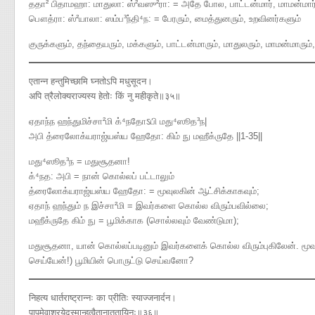
ததா² பிதாமஹா: மாதுலா: ஸ்²வஸு²ரா: = அதே போல, பாட்டன்மார், மாமன்மார்
பௌத்ரா: ஸ்²யாலா: ஸம்ப³ந்தி⁴ந: = பேரரும், மைத்துனரும், உறவினர்களும்
குருக்களும், தந்தையரும், மக்களும், பாட்டன்மாரும், மாதுலரும், மாமன்மாரும்,
एतान्न हन्तुमिच्छामि घ्नतोऽपि मधुसूदन।
अपि त्रैलोक्यराज्यस्य हेतोः किं नु महीकृते॥३५॥
ஏதாந்ந ஹந்துமிச்சா²மி க்⁴நதோऽபி மது⁴ஸூத³ந|
அபி த்ரைலோக்யராஜ்யஸ்ய ஹேதோ​: கிம் நு மஹீக்ருதே ||1-35||
மது⁴ஸூத³ந = மதுசூதனா!
க்⁴நத: அபி = நான் கொல்லப் பட்டாலும்
த்ரைலோக்யராஜ்யஸ்ய ஹேதோ: = மூவுலகின் ஆட்சிக்காகவும்;
ஏதாந் ஹந்தும் ந இச்சா²மி = இவர்களை கொல்ல விரும்பவில்லை;
மஹீக்ருதே கிம் நு = பூமிக்காக (சொல்லவும் வேண்டுமா);
மதுசூதனா, யான் கொல்லப்படினும் இவர்களைக் கொல்ல விரும்புகிலேன். மூவ
செய்யேன்!) பூமியின் பொருட்டு செய்வனோ?
निहत्य धार्तराष्ट्रान्नः का प्रीतिः स्याज्जनार्दन।
पापमेवाश्रयेदस्मान्हत्वैतानाततायिनः॥३६॥