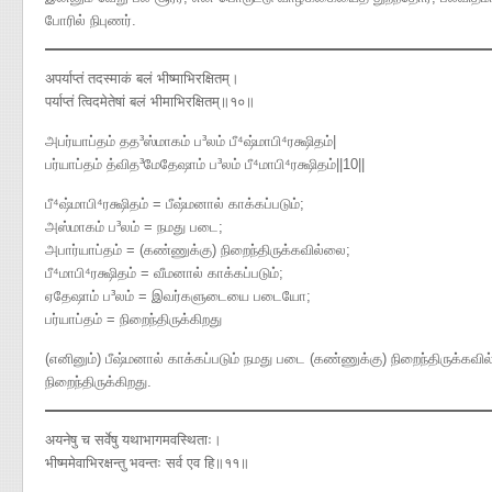
போரில் நிபுணர்.
अपर्याप्तं तदस्माकं बलं भीष्माभिरक्षितम्।
पर्याप्तं त्विदमेतेषां बलं भीमाभिरक्षितम्॥१०॥
அபர்யாப்தம் தத³ஸ்மாகம் ப³லம் பீ⁴ஷ்மாபி⁴ரக்ஷிதம்|
பர்யாப்தம் த்வித³மேதேஷாம் ப³லம் பீ⁴மாபி⁴ரக்ஷிதம்||10||
பீ⁴ஷ்மாபி⁴ரக்ஷிதம் = பீஷ்மனால் காக்கப்படும்;
அஸ்மாகம் ப³லம் = நமது படை;
அபார்யாப்தம் = (கண்ணுக்கு) நிறைந்திருக்கவில்லை;
பீ⁴மாபி⁴ரக்ஷிதம் = வீமனால் காக்கப்படும்;
ஏதேஷாம் ப³லம் = இவர்களுடையை படையோ;
பர்யாப்தம் = நிறைந்திருக்கிறது
(எனினும்) பீஷ்மனால் காக்கப்படும் நமது படை (கண்ணுக்கு) நிறைந்திருக்
நிறைந்திருக்கிறது.
अयनेषु च सर्वेषु यथाभागमवस्थिताः।
भीष्ममेवाभिरक्षन्तु भवन्तः सर्व एव हि॥११॥