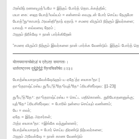
அஸ்மிந் ரணஸமுத்³யமே = இந்தப் போர்த் தொடக்கத்தில்;
மயா கை: ஸஹ யோத்³வவ்யம் = என்னால் எவருடன் போர் செய்ய நேருமோ
யோத்³து⁴காமாந் அவஸ்தி²தாந் ஏதாந் = சமரை விரும்பி நிற்கும் இவர்களை;
யாவத் = எவ்வளவு நேரம் ;
அஹம் நிரீக்ஷே = நான் பார்க்கிறேன்
“சமரை விரும்பி நிற்கும் இவர்களை நான் பார்க்க வேண்டும். இந்தப் போர்த்
योत्स्यमानानवेक्षेऽहं य एतेऽत्र समागताः।
धार्तराष्ट्रस्य दुर्बुद्धेर्युद्धे प्रियचिकीर्षवः॥२३॥
யோத்ஸ்யமாநாநவேக்ஷேऽஹம் ய ஏதே’த்ர ஸமாக³தா​:|
தா⁴ர்தராஷ்ட்ரஸ்ய து³ர்பு³த்³தே⁴ர்யுத்³தே⁴ ப்ரியசிகீர்ஷவ​: ||1-23||
து³ர்பு³த்³தே⁴: தா⁴ர்தராஷ்ட்ரஸ்ய = கெட்ட மதிகொண்ட துரியோதனனுக்கு;
யுத்³தே⁴ ப்ரியசிகீர்ஷவ: = போரில் நன்மை செய்யும் வண்ணம்;
யே = எவர்;
ஏதே = இந்த அரசர்கள்;
அத்ர ஸமாக³தா: =இங்கே வந்துள்ளனர்;
யோத்ஸ்யமாநாந் = போர் செய்ய திரண்டு நிற்பவர்களை;
அஹம் அவேக்ஷே = நான் காண வேண்டும்