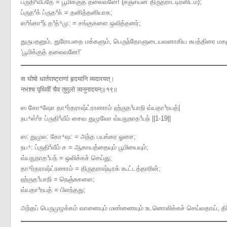
ப்ருதி²வீபதே = பூமிக்குத் தலைவனே! (சஞ்சயன் திருதராட்டிரனிடம்);
ப்ருத²க் ப்ருத²க் = தனித்தனியாக;
ஸ²ங்கா²ந் த³த்⁴மு: = சங்குகளை ஒலித்தனர்;
துருபதனும், துரோபதை மக்களும், பெருந்தோளுடையவனாகிய சுபத்திரை மகன
‘பூமிக்குத் தலைவனே!’
स घोषो धार्तराष्ट्राणां हृदयानि व्यदारयत्।
नभश्च पृथिवीं चैव तुमुलो व्यनुनादयन्॥१९॥
ஸ கோ⁴ஷோ தா⁴ர்தராஷ்ட்ராணாம் ஹ்ருத³யாநி வ்யதா³ரயத்|
நப⁴ஸ்²ச ப்ருதி²வீம் சைவ துமுலோ வ்யநுநாத³யந் ||1-19||
ஸ: துமுல: கோ⁴ஷ: = அந்த பயங்கர ஓசை;
நப⁴: ப்ருதி²வீம் ச = ஆகாயத்தையும் பூமியையும்;
வ்யநுநாத³யந் = ஒலிக்கச் செய்து;
தா⁴ர்தராஷ்ட்ரணாம் = திருதராஷ்டிரக் கூட்டத்தாரின்;
ஹ்ருத³யாநி = நெஞ்சுகளை;
வ்யதா³ரயத் = பிளந்தது;
அந்தப் பெருமுழக்கம் வானையும் மண்ணையும் உடனொலிக்கச் செய்வதாய், திருத