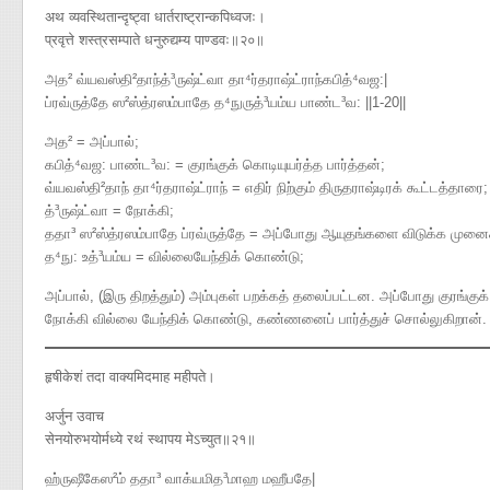
अथ व्यवस्थितान्दृष्ट्वा धार्तराष्ट्रान्कपिध्वजः।
प्रवृत्ते शस्त्रसम्पाते धनुरुद्यम्य पाण्डवः॥२०॥
அத² வ்யவஸ்தி²தாந்த்³ருஷ்ட்வா தா⁴ர்தராஷ்ட்ராந்கபித்⁴வஜ​:|
ப்ரவ்ருத்தே ஸ²ஸ்த்ரஸம்பாதே த⁴நுருத்³யம்ய பாண்ட³வ​: ||1-20||
அத² = அப்பால்;
கபித்⁴வஜ: பாண்ட³வ: = குரங்குக் கொடியுயர்த்த பார்த்தன்;
வ்யவஸ்தி²தாந் தா⁴ர்தராஷ்ட்ராந் = எதிர் நிற்கும் திருதராஷ்டிரக் கூட்டத்தாரை;
த்³ருஷ்ட்வா = நோக்கி;
ததா³ ஸ²ஸ்த்ரஸம்பாதே ப்ரவ்ருத்தே = அப்போது ஆயுதங்களை விடுக்க முனை
த⁴நு: உத்³யம்ய = வில்லையேந்திக் கொண்டு;
அப்பால், (இரு திறத்தும்) அம்புகள் பறக்கத் தலைப்பட்டன. அப்போது குரங்குக்
நோக்கி வில்லை யேந்திக் கொண்டு, கண்ணனைப் பார்த்துச் சொல்லுகிறான்.
हृषीकेशं तदा वाक्यमिदमाह महीपते।
अर्जुन उवाच
सेनयोरुभयोर्मध्ये रथं स्थापय मेऽच्युत॥२१॥
ஹ்ருஷீகேஸ²ம் ததா³ வாக்யமித³மாஹ மஹீபதே|