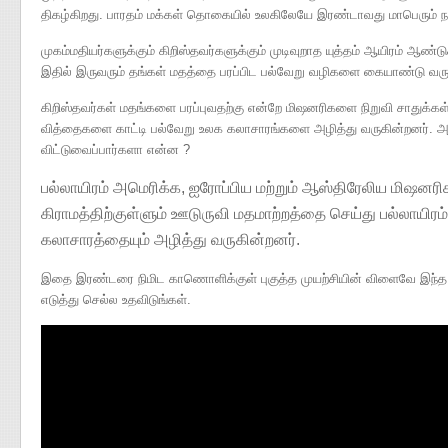
திகழ்கிறது. பாரதம் மக்கள் தொகையில் உலகிலேயே இரண்டாவது மாபெரும் ந
முகம்மதியர்களுக்கும் கிறிஸ்தவர்களுக்கும் முடிவுறாத யுத்தம் ஆயிரம் ஆண்
இதில் இருவரும் தங்கள் மதத்தை பரப்பிட பல்வேறு வழிகளை கையாண்டு வரு
கிறிஸ்தவர்கள் மதங்களை பரப்புவதற்கு என்றே மிஷனரிகளை நிறுவி சாதுக்கள்
வித்தைகளை காட்டி பல்வேறு உலக கலாசாரங்களை அழித்து வருகின்றனர்
விட்டுவைப்பார்களா என்ன ?
பல்லாயிரம் அமெரிக்க, ஐரோப்பிய மற்றும் ஆஸ்திரேலிய மிஷனர
கிராமத்திற்குள்ளும் ஊடுருவி மதமாற்றத்தை செய்து பல்லாயிர
கலாசாரத்தையும் அழித்து வருகின்றனர்.
இதை இரண்டரை நிமிட காணொளிக்குள் புகுத்த முயற்சியின் விளைவே இந
எடுத்து செல்ல உதவிடுங்கள்.