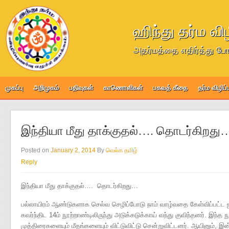
ஹிந்து தர்ம வி
அதர்மத்தை எதிர்த்து போ
முகப்பு
அறிமுகம்
பதிவுகள்
காணொளிகள்
பகவத் கீதை
தர்ம விழிப
இந்தியா மீது தாக்குதல்…. தொடர்கிறது
Posted on
January 2, 2014
By
வெல்க தமிழ்
Reply
இந்தியா மீது தாக்குதல்…. தொடர்கிறது…
பல்லாயிரம் ஆண்டுகளாக செல்வ செழிப்போடு நாம் வாழ்வதை கேள்விப்பட்ட ஐ
கவர்ந்திட 14ம் நூற்றாண்டிலிருந்து அடுக்கடுக்காய் வந்து குவிந்தனர். இந்த
முத்திரைகளையும் மீதங்களையும் விட்டுவிட்டு சென்றுவிட்டனர். ஆயினும், இ