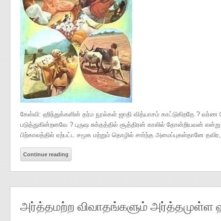
கேள்வி: ஹிந்துக்களின் தர்ம நூல்கள் ஜாதி வித்யாசம் காட்டுகிறதே ? வர்ண 
படுத்துகின்றனவே ? புருஷ சுக்தத்தில் சூத்திரன் காலில் தோன்றியவன் என்று
பிற்காலத்தில் ஏற்பட்ட சமூக மற்றும் தொழில் சார்ந்த அமைப்புகள்தானே தவிர
Continue reading
அர்த்தமற்ற விவாதங்களும் அர்த்தமுள்ள ஹ