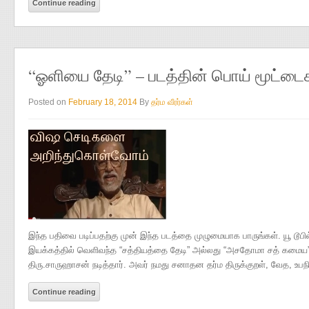
Continue reading
“ஓளியை தேடி” – படத்தின் பொய் மூட்டை
Posted on
February 18, 2014
By
தர்ம வீரர்கள்
இந்த பதிவை படிப்பதற்கு முன் இந்த படத்தை முழுமையாக பாருங்கள். யூ டூபில்
இயக்கத்தில் வெளிவந்த “சத்தியத்தை தேடி” அல்லது “அசதோமா சத் கமைய” 
திரு.சாருஹாசன் நடித்தார். அவர் நமது சனாதன தர்ம திருக்குறள், வேத, உபநி
Continue reading