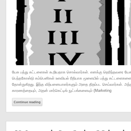
யேசு பத்து கட்டளைகள் கூறியதாக சொல்வார்கள். எனக்கு தெரிந்தவரை யேசுவ
பெந்தகோஸ்டு கம்பெனிக‌ள் உளவியல் ரீதியாக மூளையில் பத்து கட்டளைகளை
தோன்றுகிறது. இந்த விற்பனையாளர்களும் அதை திறம்பட செய்வார்கள். அந்
காரணத்தையும், அதன் மார்கெட்டிங் நுட்பங்களையும் (Marketing
Continue reading