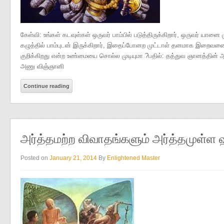
கேள்வி: உங்கள் கடவுள்கள் ஒருவர் பாம்பில் படுத்திருக்கிறார், ஒருவர் யானை ம
கழுத்தில் பாம்புடன் இருக்கிறார், இதைப்போனற முட்டாள் தனமாக இறைவனை ஏன
குறிக்கிறது என்ற உண்மையை சொல்ல முடியுமா ?பதில்: தத்துவ ஞானத்தின் ஆழ
அணு விஞ்ஞானி
Continue reading
அர்த்தமற்ற விவாதங்களும் அர்த்தமுள்ள ஹ
Posted on
January 21, 2014
By
Enlightened Master