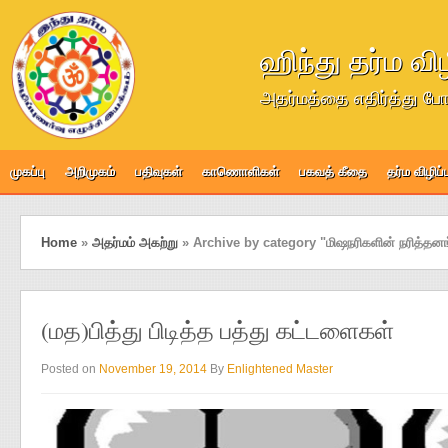
ஹிந்து தர்ம வி
அதர்மத்தை எதிர்த்து போ
முகப்பு
அறிமுகம்
பதிவுகள்
காணொளிகள்
பகவத் கீதை
தர்ம விழிப
Home
»
அதர்மம் அகற்று
»
Archive by category "மிஷநரிகளின் நரித்தனங
(மத)பித்து பிடித்த பத்து கட்டளைகள்
Posted on
November 19, 2014
By
Enlightened Master