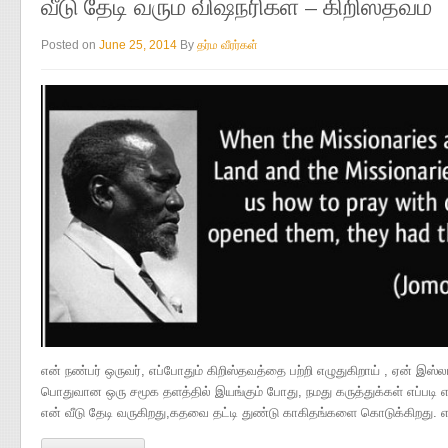
வீடு தேடி வரும் விஷநரிகள் – கிறிஸ்தவம்
Posted on
June 25, 2014
By
தர்ம வீரர்கள்
என் நண்பர் ஒருவர், எப்போதும் கிறிஸ்தவத்தை பற்றி எழுதுகிறாய் , ஏன் இஸ்ல
பொதுவான ஒரு சமூக தளத்தில் இயங்கும் போது, நமது கருத்துக்கள் எப்படி எட
என் வீடு தேடி வருகிறது,கதவை தட்டி துண்டு காகிதங்களை கொடுக்கிறது. எ