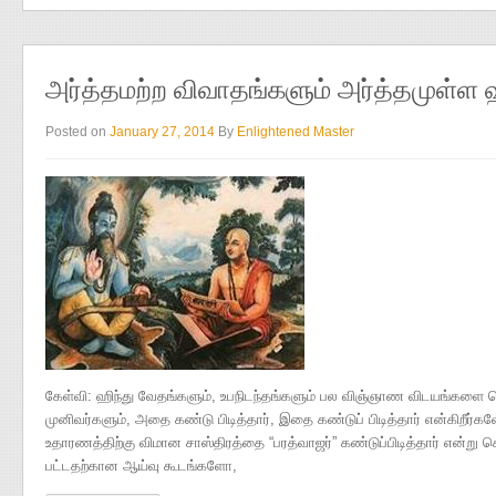
அர்த்தமற்ற விவாதங்களும் அர்த்தமுள்ள ஹ
Posted on
January 27, 2014
By
Enlightened Master
கேள்வி: ஹிந்து வேதங்களும், உபநிடந்தங்களும் பல விஞ்ஞாண விடயங்களை க
முனிவர்களும், அதை கண்டு பிடித்தார், இதை கண்டுப் பிடித்தார் என்கிறீர
உதாரணத்திற்கு விமான‌ சாஸ்திரத்தை “பரத்வாஜர்” கண்டுப்பிடித்தார் என்று சொ
பட்டதற்கான ஆய்வு கூடங்களோ,