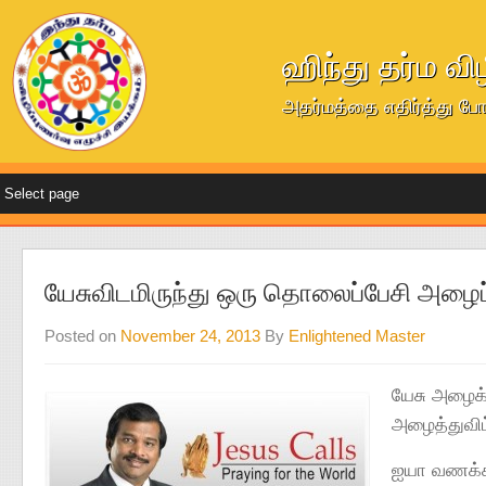
ஹிந்து தர்ம வி
அதர்மத்தை எதிர்த்து போ
யேசுவிடமிருந்து ஒரு தொலைப்பேசி அழைப்
Posted on
November 24, 2013
By
Enlightened Master
யேசு அழைக்க
அழைத்துவிட்
ஐயா வணக்கம